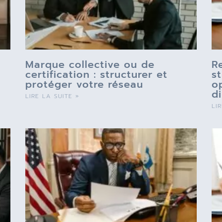
Marque collective ou de
R
certification : structurer et
s
protéger votre réseau
o
d
LIRE LA SUITE »
LI