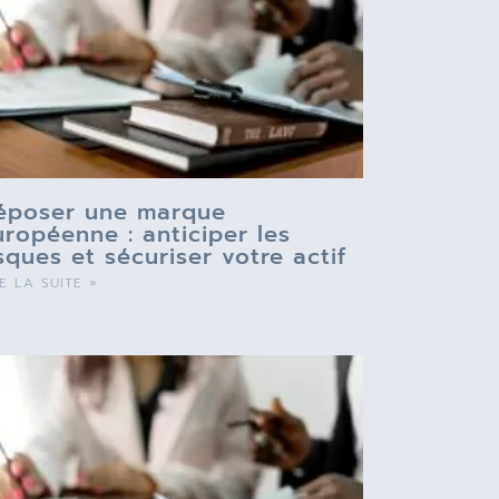
époser une marque
uropéenne : anticiper les
isques et sécuriser votre actif
RE LA SUITE »