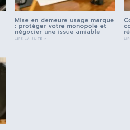
Mise en demeure usage marque
C
: protéger votre monopole et
c
négocier une issue amiable
r
LIRE LA SUITE »
LI