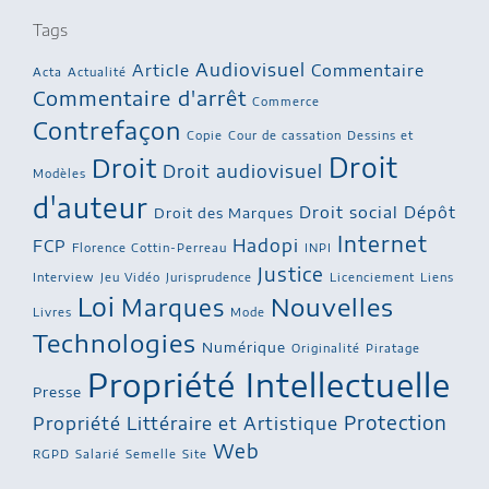
Tags
Audiovisuel
Article
Commentaire
Acta
Actualité
Commentaire d'arrêt
Commerce
Contrefaçon
Copie
Cour de cassation
Dessins et
Droit
Droit
Droit audiovisuel
Modèles
d'auteur
Droit social
Dépôt
Droit des Marques
Internet
Hadopi
FCP
Florence Cottin-Perreau
INPI
Justice
Interview
Jeu Vidéo
Jurisprudence
Licenciement
Liens
Loi
Nouvelles
Marques
Livres
Mode
Technologies
Numérique
Originalité
Piratage
Propriété Intellectuelle
Presse
Protection
Propriété Littéraire et Artistique
Web
RGPD
Salarié
Semelle
Site