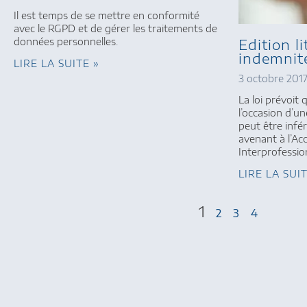
Il est temps de se mettre en conformité
avec le RGPD et de gérer les traitements de
Edition li
données personnelles.
indemnit
LIRE LA SUITE »
3 octobre 201
La loi prévoit 
l’occasion d’u
peut être infér
avenant à l’Ac
Interprofessio
LIRE LA SUI
1
2
3
4