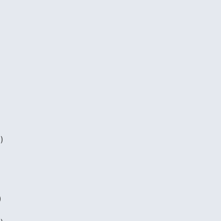
)
)
)