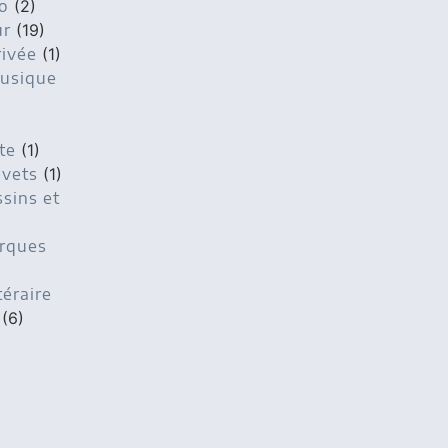
o
(2)
ur
(19)
rivée
(1)
musique
te
(1)
evets
(1)
ssins et
arques
téraire
(6)