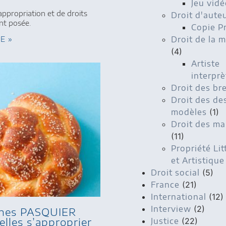
Jeu vidé
appropriation et de droits
Droit d'aute
nt posée.
Copie P
Droit de la 
TE »
(4)
Artiste
interprè
Droit des br
Droit des de
modèles
(1)
Droit des m
(11)
Propriété Lit
et Artistique
Droit social
(5)
France
(21)
International
(12)
Interview
(2)
ches PASQUIER
lles s’approprier
Justice
(22)