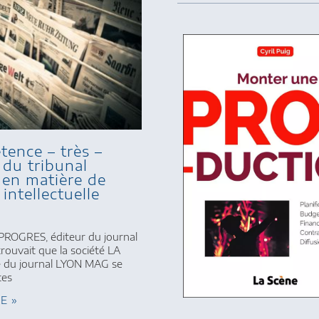
tence – très –
 du tribunal
e en matière de
 intellectuelle
PROGRES, éditeur du journal
ouvait que la société LA
e du journal LYON MAG se
tes
TE »