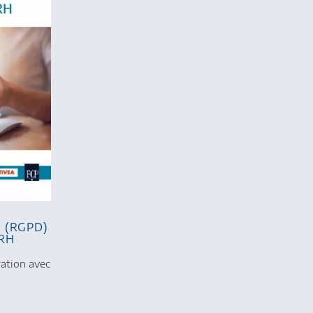
s (RGPD)
 RH
ration avec