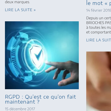
deux marques.
le mot « 
LIRE LA SUITE »
14 février 201
Depuis un cert
BRIOCHES PAS
à toutes les m
et comportant 
LIRE LA SUI
RGPD : Qu’est ce qu’on fait
maintenant ?
15 décembre 2017