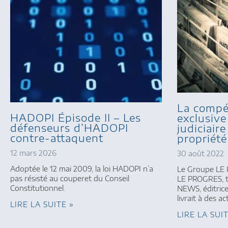
La compé
HADOPI Épisode II – Les
exclusive
défenseurs d’HADOPI
judiciair
contre-attaquent
propriété
12 mars 2026
30 août 2022
Adoptée le 12 mai 2009, la loi HADOPI n’a
Le Groupe LE 
pas résisté au couperet du Conseil
LE PROGRES, tr
Constitutionnel.
NEWS, éditric
livrait à des ac
LIRE LA SUITE »
LIRE LA SUI