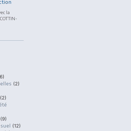
ction
vec la
 COTTIN-
6)
elles
(2)
(2)
été
(9)
isuel
(12)