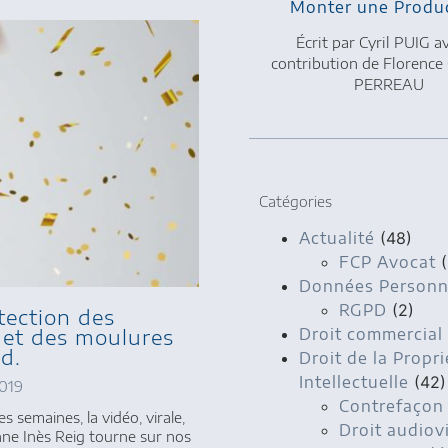
Monter une Produ
Écrit par Cyril PUIG a
contribution de Florence
PERREAU
Catégories
Actualité
(48)
FCP Avocat
(
Données Personn
RGPD
(2)
tection des
Droit commercial
s et des moulures
d.
Droit de la Propri
Intellectuelle
(42)
2019
Contrefaçon
 semaines, la vidéo, virale,
Droit audiov
ne Inès Reig tourne sur nos