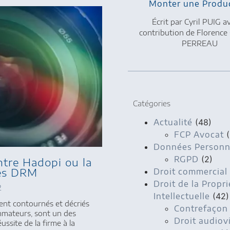
Monter une Produ
Écrit par Cyril PUIG a
contribution de Florence
PERREAU
Catégories
Actualité
(48)
FCP Avocat
(
Données Personn
RGPD
(2)
ntre Hadopi ou la
es DRM
Droit commercial
Droit de la Propri
2
Intellectuelle
(42)
nt contournés et décriés
Contrefaçon
mmateurs, sont un des
Droit audiov
éussite de la firme à la