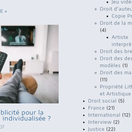
Jeu vidé
Droit d'aute
TE »
Copie P
Droit de la 
(4)
Artiste
interprè
Droit des br
Droit des de
modèles
(1)
Droit des m
(11)
Propriété Lit
et Artistique
Droit social
(5)
France
(21)
blicité pour la
International
(12)
n individualisée ?
Interview
(2)
07
Justice
(22)