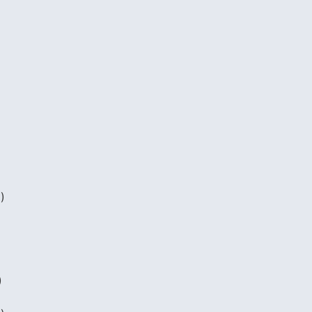
)
)
)