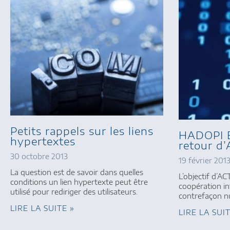
Petits rappels sur les liens
HADOPI Ép
hypertextes
retour d
30 octobre 2013
19 février 201
La question est de savoir dans quelles
L’objectif d’A
conditions un lien hypertexte peut être
coopération in
utilisé pour rediriger des utilisateurs.
contrefaçon n
LIRE LA SUITE »
LIRE LA SUI