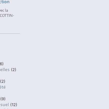
ction
vec la
 COTTIN-
6)
elles
(2)
(2)
été
(9)
isuel
(12)