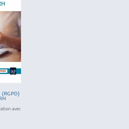
s (RGPD)
 RH
ration avec