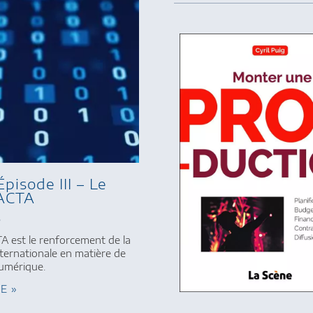
isode III – Le
’ACTA
3
CTA est le renforcement de la
ternationale en matière de
umérique.
TE »