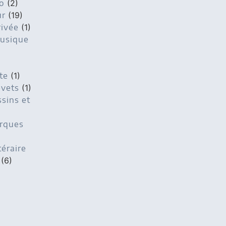
o
(2)
ur
(19)
rivée
(1)
musique
te
(1)
evets
(1)
ssins et
arques
téraire
(6)