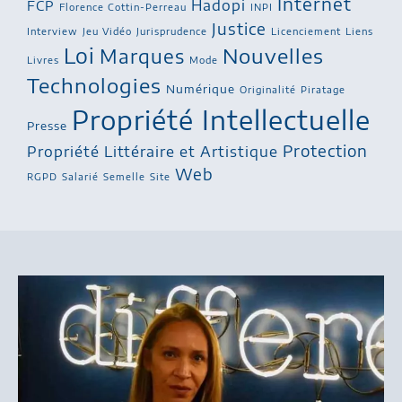
Internet
Hadopi
FCP
Florence Cottin-Perreau
INPI
Justice
Interview
Jeu Vidéo
Jurisprudence
Licenciement
Liens
Loi
Nouvelles
Marques
Livres
Mode
Technologies
Numérique
Originalité
Piratage
Propriété Intellectuelle
Presse
Protection
Propriété Littéraire et Artistique
Web
RGPD
Salarié
Semelle
Site