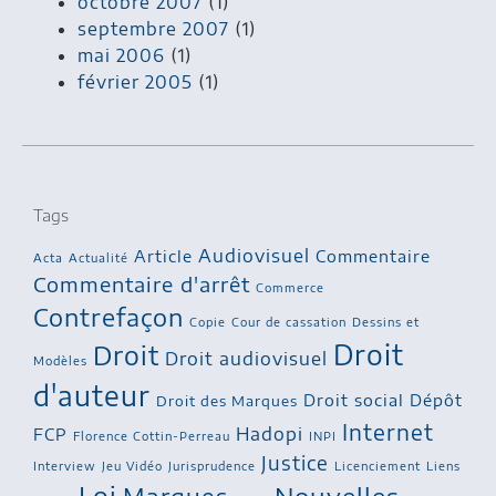
octobre 2007
(1)
septembre 2007
(1)
mai 2006
(1)
février 2005
(1)
Tags
Audiovisuel
Article
Commentaire
Acta
Actualité
Commentaire d'arrêt
Commerce
Contrefaçon
Copie
Cour de cassation
Dessins et
Droit
Droit
Droit audiovisuel
Modèles
d'auteur
Droit social
Dépôt
Droit des Marques
Internet
Hadopi
FCP
Florence Cottin-Perreau
INPI
Justice
Interview
Jeu Vidéo
Jurisprudence
Licenciement
Liens
Loi
Nouvelles