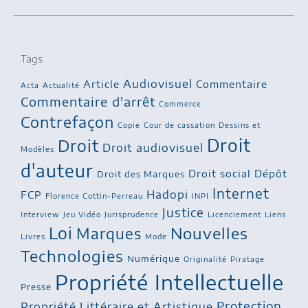
Tags
Audiovisuel
Article
Commentaire
Acta
Actualité
Commentaire d'arrêt
Commerce
Contrefaçon
Copie
Cour de cassation
Dessins et
Droit
Droit
Droit audiovisuel
Modèles
d'auteur
Droit social
Dépôt
Droit des Marques
Internet
Hadopi
FCP
Florence Cottin-Perreau
INPI
Justice
Interview
Jeu Vidéo
Jurisprudence
Licenciement
Liens
Loi
Nouvelles
Marques
Livres
Mode
Technologies
Numérique
Originalité
Piratage
Propriété Intellectuelle
Presse
Protection
Propriété Littéraire et Artistique