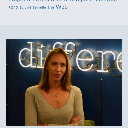
Web
RGPD
Salarié
Semelle
Site