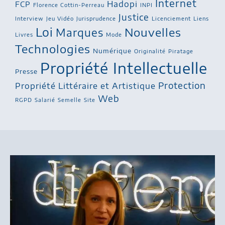
Internet
Hadopi
FCP
Florence Cottin-Perreau
INPI
Justice
Interview
Jeu Vidéo
Jurisprudence
Licenciement
Liens
Loi
Nouvelles
Marques
Livres
Mode
Technologies
Numérique
Originalité
Piratage
Propriété Intellectuelle
Presse
Protection
Propriété Littéraire et Artistique
Web
RGPD
Salarié
Semelle
Site