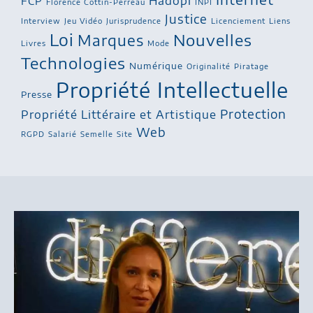
Hadopi
FCP
Florence Cottin-Perreau
INPI
Justice
Interview
Jeu Vidéo
Jurisprudence
Licenciement
Liens
Loi
Nouvelles
Marques
Livres
Mode
Technologies
Numérique
Originalité
Piratage
Propriété Intellectuelle
Presse
Protection
Propriété Littéraire et Artistique
Web
RGPD
Salarié
Semelle
Site